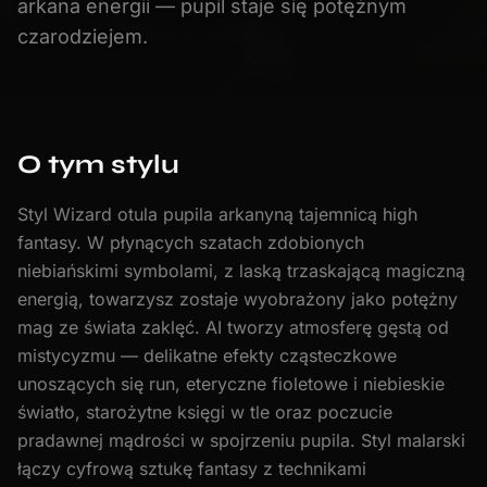
arkana energii — pupil staje się potężnym
czarodziejem.
O tym stylu
Styl Wizard otula pupila arkanyną tajemnicą high
fantasy. W płynących szatach zdobionych
niebiańskimi symbolami, z laską trzaskającą magiczną
energią, towarzysz zostaje wyobrażony jako potężny
mag ze świata zaklęć. AI tworzy atmosferę gęstą od
mistycyzmu — delikatne efekty cząsteczkowe
unoszących się run, eteryczne fioletowe i niebieskie
światło, starożytne księgi w tle oraz poczucie
pradawnej mądrości w spojrzeniu pupila. Styl malarski
łączy cyfrową sztukę fantasy z technikami