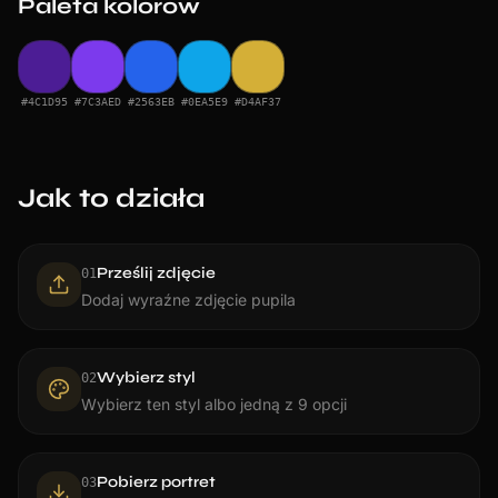
Paleta kolorów
#4C1D95
#7C3AED
#2563EB
#0EA5E9
#D4AF37
Jak to działa
Prześlij zdjęcie
0
1
Dodaj wyraźne zdjęcie pupila
Wybierz styl
0
2
Wybierz ten styl albo jedną z 9 opcji
Pobierz portret
0
3