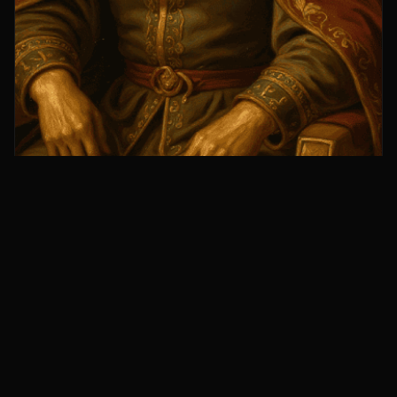
🖼️
Renesans