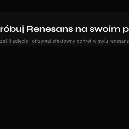
óbuj Renesans na swoim p
ześlij zdjęcie i otrzymaj efektowny portret w stylu renesan
mniej niż 60 sekund.
Stwórz portret w stylu Renesans
yl