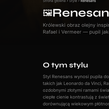
Strona główna
Style
Renesans
Renesan
🖼️
Królewski obraz olejny insp
Rafael i Vermeer — pupil ja
O tym stylu
Styl Renesans wynosi pupila do 
takich jak Leonardo da Vinci, R
ozdobnymi złotymi ramami świat
ciepłe cienie kontrastują z świe
dorównującą wiekowym płótnom.