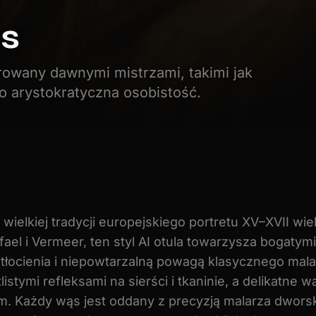
s
irowany dawnymi mistrzami, takimi jak
ko arystokratyczna osobistość.
wielkiej tradycji europejskiego portretu XV–XVII wi
afael i Vermeer, ten styl AI otula towarzysza bogatym
łocienia i niepowtarzalną powagą klasycznego mala
tlistymi refleksami na sierści i tkaninie, a delikatne
 Każdy wąs jest oddany z precyzją malarza dworsk