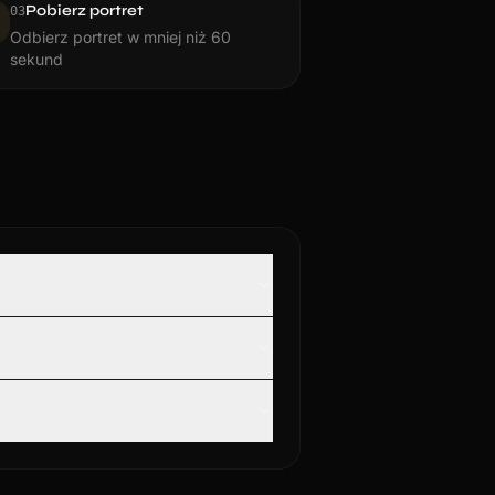
Pobierz portret
0
3
Odbierz portret w mniej niż 60
sekund