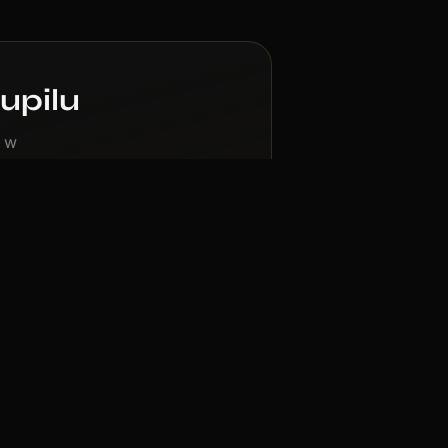
upilu
s w