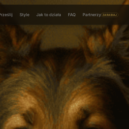
Prześlij
Style
Jak to działa
FAQ
Partnerzy
ZARABIAJ