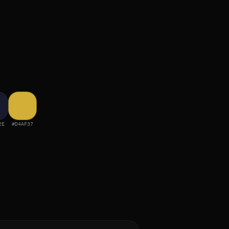
2E
#D4AF37