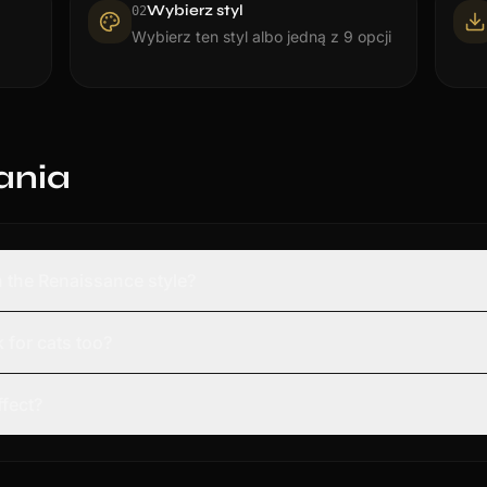
Wybierz styl
0
2
Wybierz ten styl albo jedną z 9 opcji
ania
in the Renaissance style?
 for cats too?
ffect?