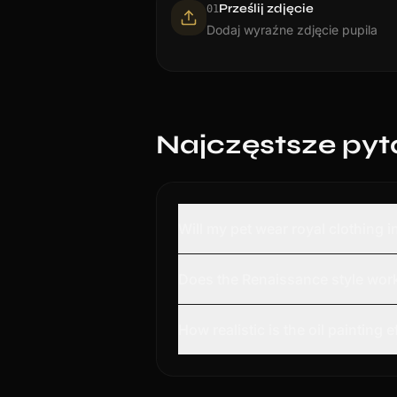
Prześlij zdjęcie
0
1
Dodaj wyraźne zdjęcie pupila
Najczęstsze pyt
Will my pet wear royal clothing 
Does the Renaissance style work
How realistic is the oil painting e