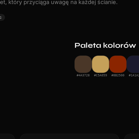
et, który przyciąga uwagę na każdej ścianie.
c
Paleta kolorów
#4A3728
#C5A059
#8B2500
#1A1A