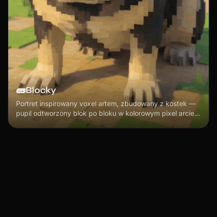
🧱
Blocky
Portret inspirowany voxel artem, zbudowany z kostek —
pupil odtworzony blok po bloku w kolorowym pixel arcie
3D.