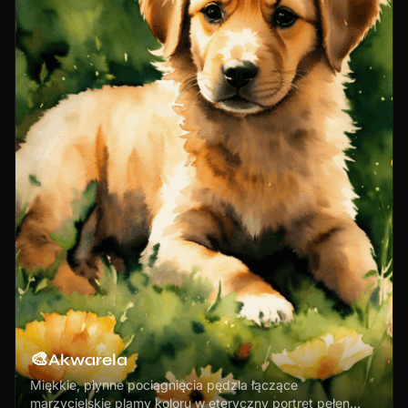
🎨
Akwarela
Miękkie, płynne pociągnięcia pędzla łączące
marzycielskie plamy koloru w eteryczny portret pełen