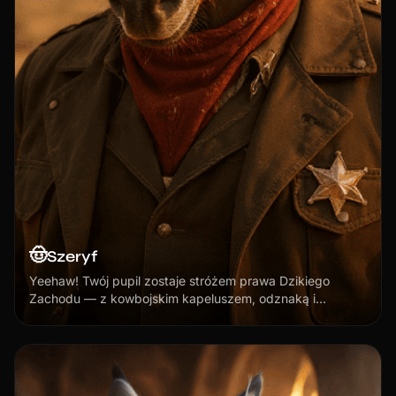
🤠
Szeryf
Yeehaw! Twój pupil zostaje stróżem prawa Dzikiego
Zachodu — z kowbojskim kapeluszem, odznaką i
zakurzoną frontierową postawą.