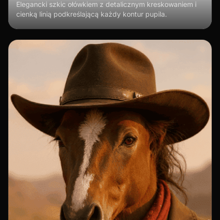
Elegancki szkic ołówkiem z detalicznym kreskowaniem i
cienką linią podkreślającą każdy kontur pupila.