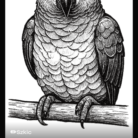
✏️
Szkic