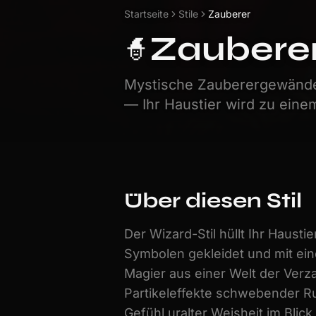
Startseite
Stile
Zauberer
Zaubere
🧙
Mystische Zauberergewänder
— Ihr Haustier wird zu ein
Über diesen Stil
Der Wizard-Stil hüllt Ihr Haust
Symbolen gekleidet und mit eine
Magier aus einer Welt der Verz
Partikeleffekte schwebender Run
Gefühl uralter Weisheit im Blick