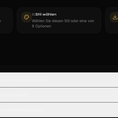
Stil wählen
0
2
n
Wählen Sie diesen Stil oder eine von
9 Optionen
ed in the wizard style?
r dogs better?
Lord of the Rings style?