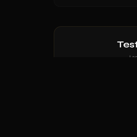
Test
Lad
Anderen Stil tes