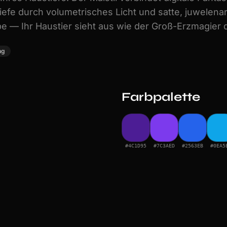
iefe durch volumetrisches Licht und satte, juwelena
pe — Ihr Haustier sieht aus wie der Groß-Erzmagier 
ng
Farbpalette
#4C1D95
#7C3AED
#2563EB
#0EA5