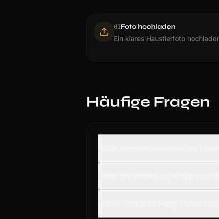
Foto hochladen
0
1
Ein klares Haustierfoto hochlade
Häufige Fragen
What magical elements are includ
Does the wizard style suit cats o
Is this similar to Harry Potter or 