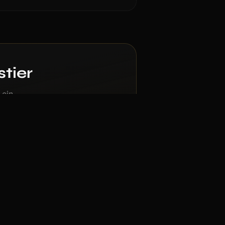
stier
 ein