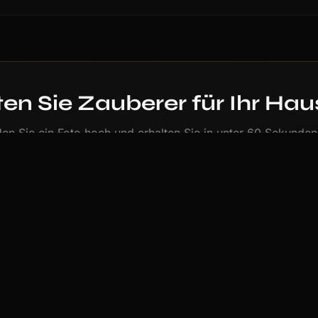
en Sie Zauberer für Ihr Hau
en Sie ein Foto hoch und erhalten Sie in unter 60 Sekunden
beeindruckendes Porträt im Stil zauberer.
Porträt im Stil Zauberer erstellen
ten