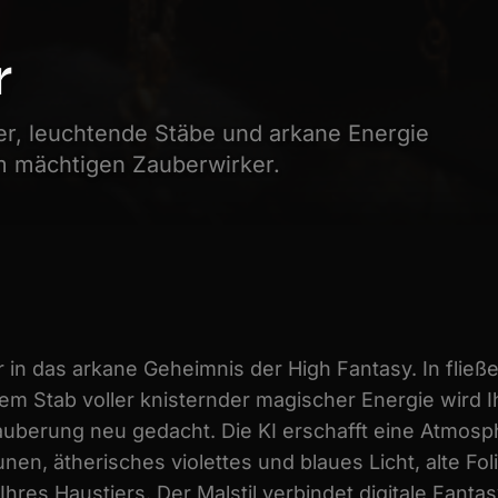
r
, leuchtende Stäbe und arkane Energie
em mächtigen Zauberwirker.
ier in das arkane Geheimnis der High Fantasy. In fl
m Stab voller knisternder magischer Energie wird Ih
auberung neu gedacht. Die KI erschafft eine Atmosp
en, ätherisches violettes und blaues Licht, alte Fol
 Ihres Haustiers. Der Malstil verbindet digitale Fant