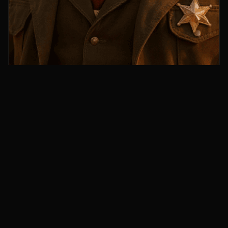
🤠
Szeryf