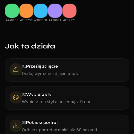
#4ADE80
#FB923C
#38BDF8
#A78BFA
#F87171
Jak to działa
Prześlij zdjęcie
0
1
Dodaj wyraźne zdjęcie pupila
Wybierz styl
0
2
Wybierz ten styl albo jedną z 9 opcji
Pobierz portret
0
3
Odbierz portret w mniej niż 60 sekund