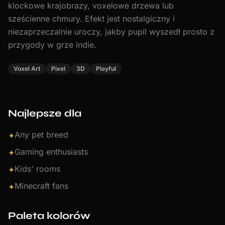
klockowe krajobrazy, voxelowe drzewa lub
sześcienne chmury. Efekt jest nostalgiczny i
niezaprzeczalnie uroczy, jakby pupil wyszedł prosto z
przygody w grze indie.
Voxel Art
Pixel
3D
Playful
Najlepsze dla
Any pet breed
✦
Gaming enthusiasts
✦
Kids' rooms
✦
Minecraft fans
✦
Paleta kolorów