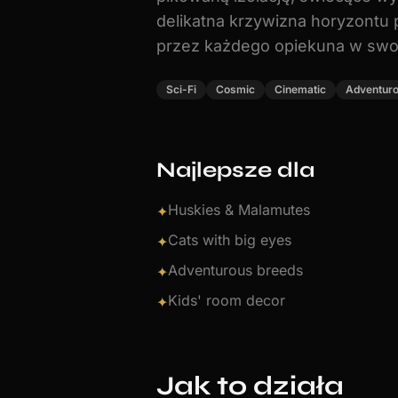
delikatna krzywizna horyzontu 
przez każdego opiekuna w swoi
Sci-Fi
Cosmic
Cinematic
Adventur
Najlepsze dla
Huskies & Malamutes
✦
Cats with big eyes
✦
Adventurous breeds
✦
Kids' room decor
✦
Jak to działa