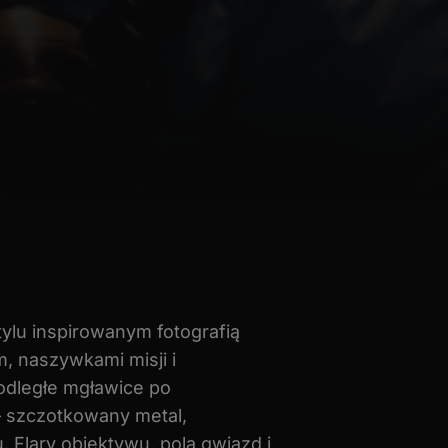
tylu inspirowanym fotografią
m, naszywkami misji i
odległe mgławice po
— szczotkowany metal,
Flary obiektywu, pola gwiazd i