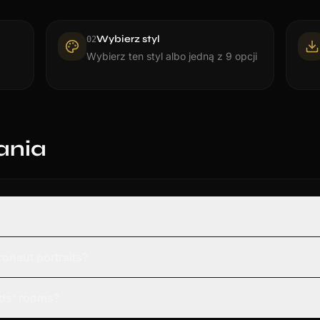
Wybierz styl
0
2
Wybierz ten styl albo jedną z 9 opcji
ania
onaut portraits?
kids' rooms?