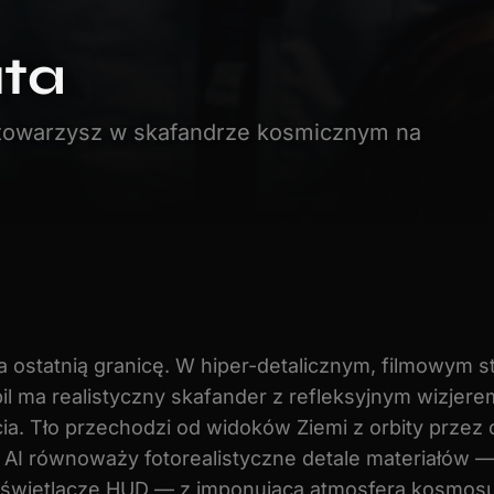
uta
j towarzysz w skafandrze kosmicznym na
a ostatnią granicę. W hiper-detalicznym, filmowym s
il ma realistyczny skafander z refleksyjnym wizjere
a. Tło przechodzi od widoków Ziemi z orbity przez 
 AI równoważy fotorealistyczne detale materiałów 
yświetlacze HUD — z imponującą atmosferą kosmosu. 