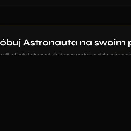
buj Astronauta na swoim 
eślij zdjęcie i otrzymaj efektowny portret w stylu astronau
mniej niż 60 sekund.
Stwórz portret w stylu Astronauta
yl