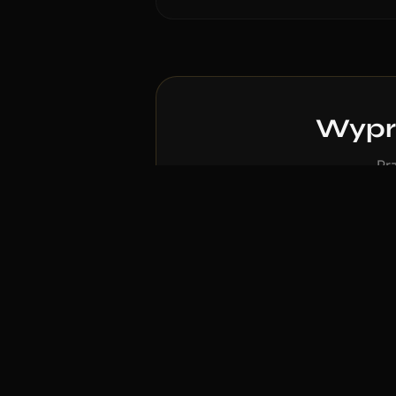
Wypró
Prz
Wypróbuj inny st