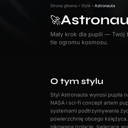
Strona główna
Style
Astronauta
Astrona
🚀
Mały krok dla pupili — Twó
tle ogromu kosmosu.
O tym stylu
Styl Astronauta wynosi pupila n
NASA i sci-fi concept artem pup
systemami podtrzymywania życi
powierzchnię obcego księżyca.
pikowaną izolację, świecące w