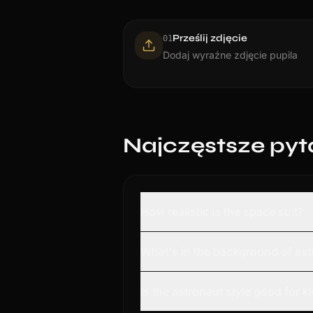
Prześlij zdjęcie
0
1
Dodaj wyraźne zdjęcie pupila
Najczęstsze pyt
How realistic is the space suit?
What's in the background of astr
Is the astronaut style good for 