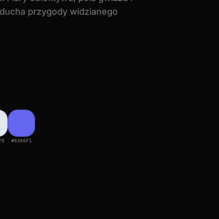
e ducha przygody widzianego
F0
#6366F1