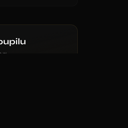
pupilu
ta w