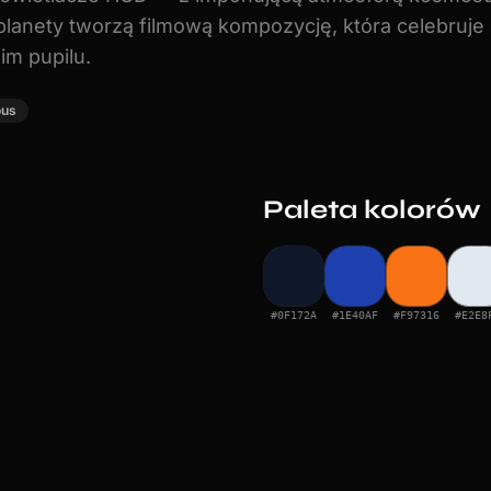
planety tworzą filmową kompozycję, która celebruj
m pupilu.
ous
Paleta kolorów
#0F172A
#1E40AF
#F97316
#E2E8