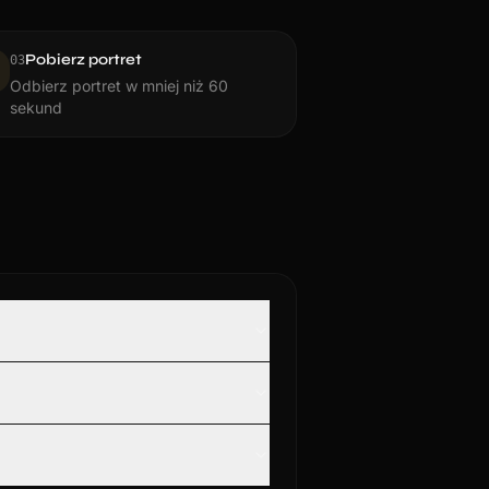
Pobierz portret
0
3
Odbierz portret w mniej niż 60
sekund