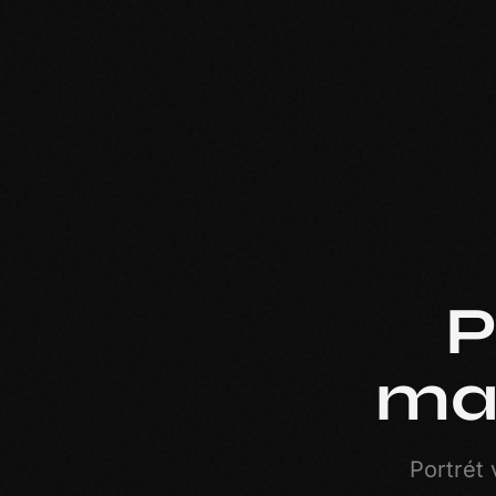
P
maz
Portrét 