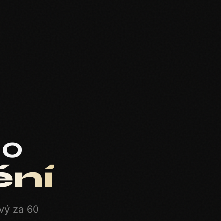
ho
ní
ový za 60