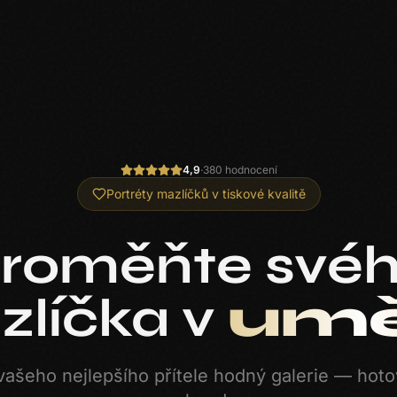
4,9
·
380 hodnocení
Portréty mazlíčků v tiskové kvalitě
roměňte své
líčka v
umě
vašeho nejlepšího přítele hodný galerie — hot