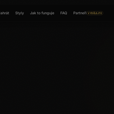
ahrát
Styly
Jak to funguje
FAQ
Partneři
VYDĚLEJTE